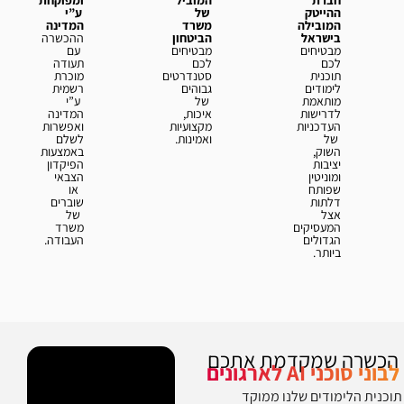
חברת
המוביל
ומפוקחת
ההייטק
של
ע”י
המובילה
משרד
המדינה
בישראל
הביטחון
ההכשרה
מבטיחים
מבטיחים
עם
לכם
לכם
תעודה
תוכנית
סטנדרטים
מוכרת
לימודים
גבוהים
רשמית
מותאמת
של
ע”י
לדרישות
איכות,
המדינה
העדכניות
מקצועיות
ואפשרות
של
ואמינות.
לשלם
השוק,
באמצעות
יציבות
הפיקדון
ומוניטין
הצבאי
שפותח
או
דלתות
שוברים
אצל
של
המעסיקים
משרד
הגדולים
העבודה.
ביותר.
הכשרה שמקדמת אתכם
לבוני סוכני AI לארגונים
פשית
תוכנית הלימודים שלנו ממוקד