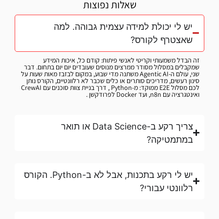
שאלות נפוצות
יש לי יכולת למידה עצמית גבוהה. למה
שאצטרף לקורס?
זה הבדל משמעותי וקריטי לאנשי פיתוח: קודם כל, איכות המידע
שמקבלים במסלול מסודר ממרצים מנוסים שעובדים יום יום בתחום. דבר
שני, עולם ה-Agentic AI משתנה מדי שבוע, במקום לבזבז מאות שעות על
סינון רעשים, מדריכים סותרים או כלים שכבר לא רלוונטיים, הקורס נותן
לכם מסלול E2E ממוקד: מ-Python , דרך בניית צוות סוכנים עם CrewAI
ואינטגרציה עם n8n, ועד Docker לפרודקשן .
צריך רקע ב-Data Science או תואר
במתמטיקה?
יש לי רקע בתכנות, אבל לא ב-Python. הקורס
רלוונטי עבורי?