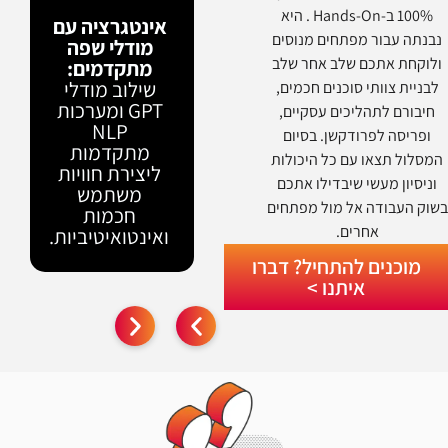
ית
100% ב-Hands-On . היא
פיתוח סוכני AI
אינטגרציה עם
ית:
נבנתה עבור מפתחים מנוסים
אוטונומיים:
מודלי שפה
גוון
ולוקחת אתכם שלב אחר שלב
תלמדו לבנות
מתקדמים:
ם
מערכות חכמות
שילוב מודלי
לבניית צוותי סוכנים חכמים,
ים
שמסוגלות
GPT ומערכות
חיבורם לתהליכים עסקיים,
חיזוק
להבין הקשר,
NLP
אנחנו
ופריסה לפרודקשן. בסיום
לקבל החלטות
מתקדמות
רים
המסלול תצאו עם כל היכולות
ולפעול באופן
ליצירת חוויות
בד
וניסיון מעשי שיבדילו אתכם
עצמאי ללא
משתמש
למידה
שוק העבודה אל מול מפתחים
התערבות
חכמות
 גם
אחרים.
אנושית.
ואינטואיטיביות.
עות
.
מוכנים להתחיל? דברו
איתנו >