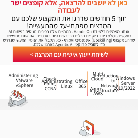
כאן לא יושבים להרצאה, אלא קופצים ישר
לעבודה
תוך 5 חודשים שדרגו את המקצוע שלכם עם
המרצים מפתחי-על מהתעשייה!
אנחנו מאמינים בלמידת Hands-On . המרצים שלנו בכירים ומנוסים בפיתוח AI
בתעשייה, ומלמדים בדיוק את הכלים הנדרשים היום בארגונים. אם אתם מחפשים
שדרוג מקצועי (Upskilling) אינטנסיבי ואמיתי - כאן תקבלו את הניסיון המעשי שנדרש
כדי להוביל פרויקטי Agentic AI בארגון שלכם.
לשיחת ייעוץ אישית עם המרצה >
Multi
Administering
Introduction
Windows
Check
Cloud
VMware
to
Administrating
Office
Server
Point,
|
vSphere
Network
Linux
365
2019/2022
CCNA
Azure,
Infrastructure
AWS