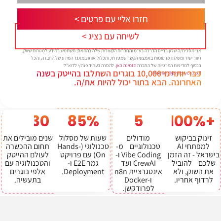
חזרו אליי עם פרטים >
לשיחה עם נציג >
אני מסכים/ה שג'ון ברייס הדרכה בע"מ והחברות הקשורות שלה בהתאם, תשתמש במידע למטרות שיווק,
דיוור ישיר ומשלוח פרסומות באמצעי הקשר שמסרתי, ותכלול אותו במאגר המידע של החברה, והכל
בכפוף למדיניות הפרטיות של החברה
הזמינה כאן
. להסרה בעתיד פנה/י לדוא"ל
כבר יותר מ־10,000 בוגרים השתלבו בהייטק בשנה
.
infomail@johnbryce.co.il
האחרונה. הבא בתור יכול להיות את/ה.
30
85%
5
+100%
זינוק בביקוש
מודולים
שעות של מסלול
שנים מובילים את
למפתחי AI
טכנולוגיים מ-
טכנולוגי (Hands-
תחום ההכשרה
בישראל - זה הזמן
Vibe Coding ו-
On) עם פרויקט
לעולם ההייטק
שלכם להוביל
CrewAI ועד
גמר E2E ו-
והטכנולוגיה עם
את השוק, ולא
אינטגרציית n8n
Deployment.
אלפי בוגרים
לרדוף אחריו.
ו-Docker
בתעשיה.
לפרודקשן.