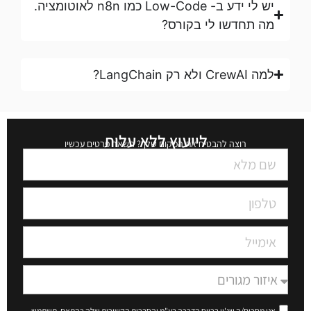
יש לי ידע ב- Low-Code כמו n8n לאוטומציה.
מה תחדשו לי בקורס?
למה CrewAI ולא רק LangChain?
לייעוץ ללא עלות
רוצה להבטיח את המקום שלך? השאר פרטים עכשיו
אני מסכים/ה שג'ון ברייס הדרכה בע"מ והחברות הקשורות שלה בהתאם, תשתמש