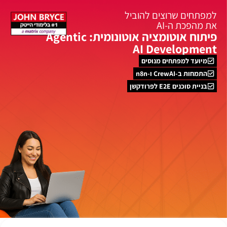
למפתחים שרוצים להוביל
את מהפכת ה-AI
פיתוח אוטומציה אוטונומית: Agentic
AI Development
מיועד למפתחים מנוסים
התמחות ב-CrewAI ו-n8n
בניית סוכנים E2E לפרודקשן